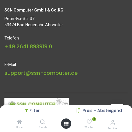
SSN Computer GmbH & Co.KG
Peter-Fix-Str. 37
53474 Bad Neuenahr-Ahrweiler
Telefon
+49 2641 893919 0
E-Mail
support@ssn-computer.de
Filter
Preis - Absteigend
0
Startseite
•
Über uns
•
Datenschutz
•
Impressum
Home
Search
Wishlist
Benutzer