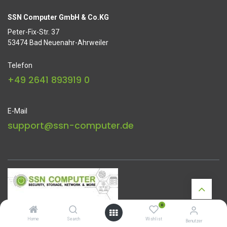
SSN Computer GmbH & Co.KG
Peter-Fix-Str. 37
53474 Bad Neuenahr-Ahrweiler
Telefon
+49 2641 893919 0
E-Mail
support@ssn-computer.de
0
Startseite
•
Über uns
•
Datenschutz
•
Impressum
Home
Search
Wishlist
Benutzer