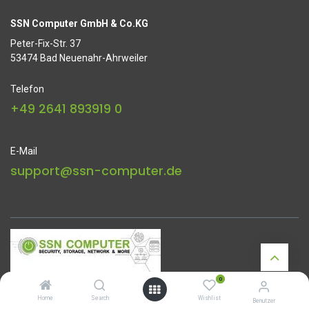
SSN Computer GmbH & Co.KG
Peter-Fix-Str. 37
53474 Bad Neuenahr-Ahrweiler
Telefon
+49 2641 893919 0
E-Mail
support@ssn-computer.de
0
Startseite
•
Über uns
•
Datenschutz
•
Impressum
Home
Search
Wishlist
Benutzer